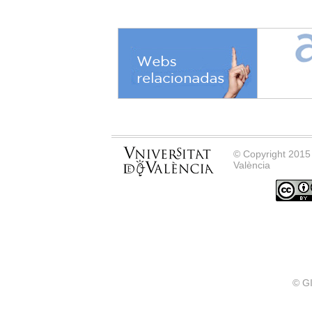
© Copyright 2015 
València
© G