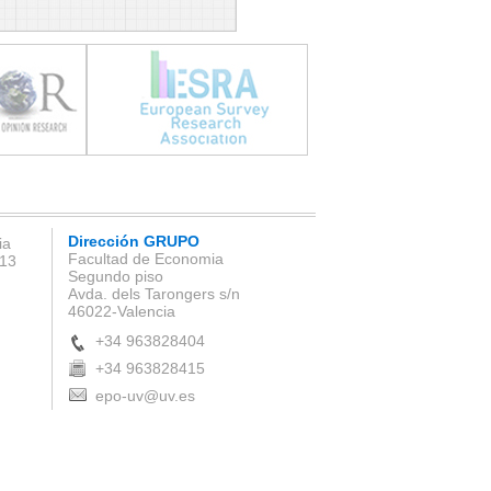
Dirección GRUPO
ia
Facultad de Economia
 13
Segundo piso
Avda. dels Tarongers s/n
46022-Valencia
+34 963828404
+34 963828415
epo-uv@uv.es